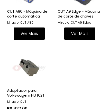
CUT A80 - Máquina de
CUT A9 Edge - Máquina
corte automática
de corte de chaves
automática
Miracle
CUT A80
Miracle
CUT A9 Edge
Ver Mais
Ver Mais
Adaptador para
Volkswagem HU 162T
Miracle
CUT
R$ 427,00